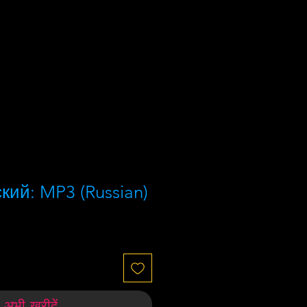
кий: MP3 (Russian)
अभी खरीदें