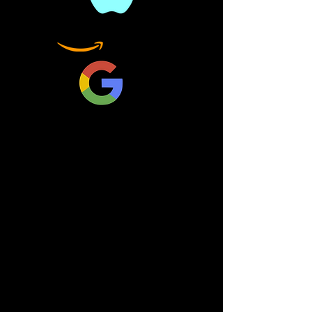
ayuda de expertos en los
campos de la física, la
química, la biología, la
ingeniería, las ciencias
políticas y las finanzas, se
ha centrado en lo que se
debe hacer para detener el
deslizamiento del planeta
hacia cierto desastre
ambiental. En este libro,
no solo explica por qué
debemos trabajar hacia
emisiones netas cero de
gases de efecto
invernadero, sino que